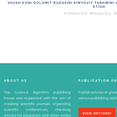
VAUSH KONI DOLOMIT RUDASINI KIMYOVIY TARKIBINI 
ETISH
Xo'jakulov N.B., Mirzayev B.A., N
ABOUT US
PUBLICATION P
The Science algorithm publishing
Publish articles at grea
house was organized with the aim of
various publishing opti
creating scientific journals, organizing
scientific conferences, checking
VIEW OPTIONS!
articles for plagiarism and other works