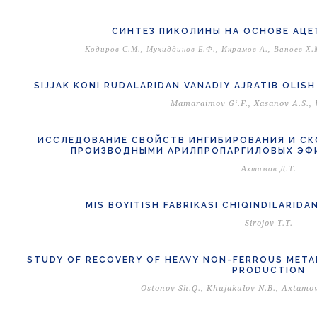
СИНТЕЗ ПИКОЛИНЫ НА ОСНОВЕ АЦЕ
Кодиров С.М., Мухиддинов Б.Ф., Икрамов А., Вапоев Х.
SIJJAK KONI RUDALARIDAN VANADIY AJRATIB OLISH
Mamaraimov G‘.F., Xasanov A.S., 
ИССЛЕДОВАНИЕ СВОЙСТВ ИНГИБИРОВАНИЯ И СК
ПРОИЗВОДНЫМИ АРИЛПРОПАРГИЛОВЫХ ЭФ
Ахтамов Д.Т.
MIS BOYITISH FABRIKASI CHIQINDILARIDA
Sirojov T.T.
STUDY OF RECOVERY OF HEAVY NON-FERROUS META
PRODUCTION
Ostonov Sh.Q., Khujakulov N.B., Axtamov