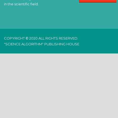
in the scientific field.
COPYRIGHT © 2020 ALL RIGHTS RESERVED.
"SCIENCE ALGORITHM" PUBLISHING HOUSE