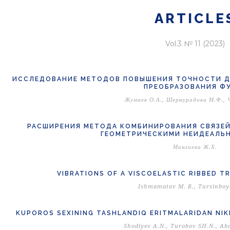
ARTICLE
Vol.3 № 11 (2023)
ИССЛЕДОВАНИЕ МЕТОДОВ ПОВЫШЕНИЯ ТОЧНОСТИ Д
ПРЕОБРАЗОВАНИЯ Ф
Жумаев О.А., Шермурадова М.Ф., Ч
РАСШИРЕНИЯ МЕТОДА КОМБИНИРОВАНИЯ СВЯЗЕЙ
ГЕОМЕТРИЧЕСКИМИ НЕИДЕАЛЬ
Манлиева Ж.Х.
VIBRATIONS OF A VISCOELASTIC RIBBED 
Ishmamatov M. R., Tursinboy
KUPOROS SEXINING TASHLANDIQ ERITMALARIDAN NIKE
Shodiyev A.N., Turobov SH.N., Ab