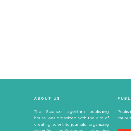
ABOUT US
PUBL
The Science algorithm publishing
Publish
house was organized with the aim of
various
creating scientific journals, organizing
scientific conferences, checking