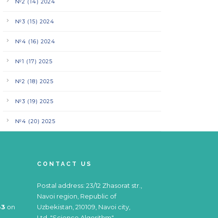
№2 (14) 2024
№3 (15) 2024
№4 (16) 2024
№1 (17) 2025
№2 (18) 2025
№3 (19) 2025
№4 (20) 2025
CONTACT US
Postal address: 23/12 Zhasorat str.,
Navoi region, Republic of
83
on
Uzbekistan, 210109, Navoi city,
Ltd. "Science Algorithm"