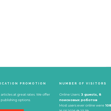
ICATION PROMOTION
NUMBER OF VISITORS
 articles at great rates. We offer
Online Users:
3 guests, 8
 publishing options.
поисковых роботов
Most users ever online were
10
16.05.2026 @ 23:39