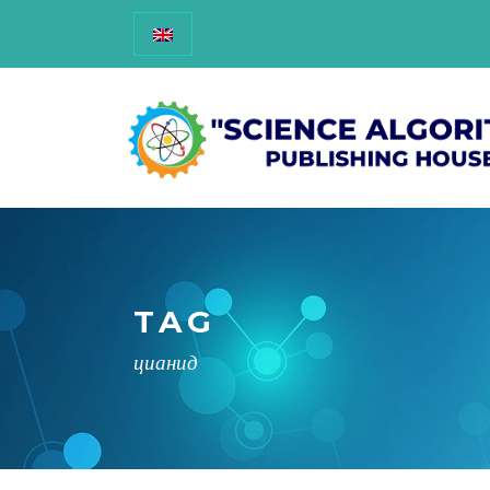
TAG
цианид