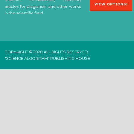
VIEW OPTIONS!
articles for plagiarism and other works
in the scientific field.
COPYRIGHT © 2020 ALL RIGHTS RESERVED.
"SCIENCE ALGORITHM" PUBLISHING HOUSE