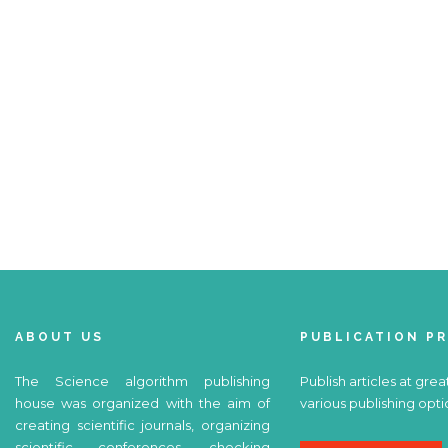
ABOUT US
PUBLICATION P
The Science algorithm publishing
Publish articles at grea
house was organized with the aim of
various publishing opti
creating scientific journals, organizing
scientific conferences, checking