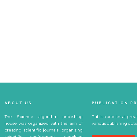
ABOUT US
PUBLICATION P
The Science algorithm publishing
Publish articles at grea
house was organized with the aim of
various publishing opti
creating scientific journals, organizing
scientific conferences, checking