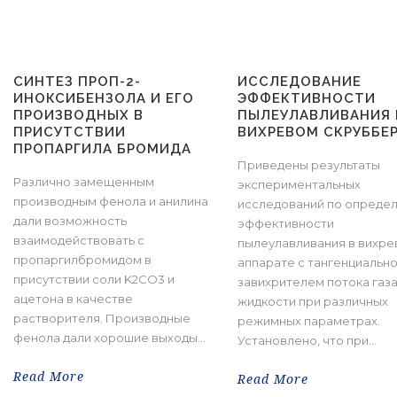
СИНТЕЗ ПРОП-2-
ИССЛЕДОВАНИЕ
ИНОКСИБЕНЗОЛА И ЕГО
ЭФФЕКТИВНОСТИ
ПРОИЗВОДНЫХ В
ПЫЛЕУЛАВЛИВАНИЯ 
ПРИСУТСТВИИ
ВИХРЕВОМ СКРУББЕ
ПРОПАРГИЛА БРОМИДА
Приведены результаты
Различно замещенным
экспериментальных
производным фенола и анилина
исследований по опреде
дали возможность
эффективности
взаимодействовать с
пылеулавливания в вихр
пропаргилбромидом в
аппарате с тангенциальн
присутствии соли K2CO3 и
завихрителем потока газа
ацетона в качестве
жидкости при различных
растворителя. Производные
режимных параметрах.
фенола дали хорошие выходы...
Установлено, что при...
Read More
Read More