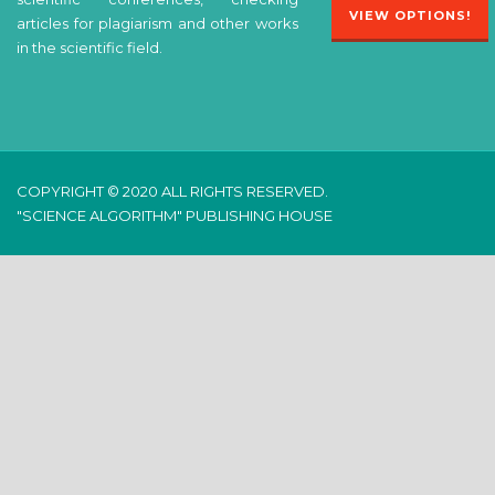
VIEW OPTIONS!
articles for plagiarism and other works
in the scientific field.
COPYRIGHT © 2020 ALL RIGHTS RESERVED.
"SCIENCE ALGORITHM" PUBLISHING HOUSE