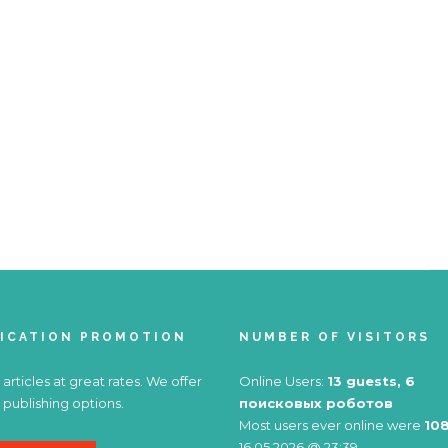
ICATION PROMOTION
NUMBER OF VISITORS
 articles at great rates. We offer
Online Users:
13 guests, 6
 publishing options.
поисковых роботов
Most users ever online were
10
16.05.2026 @ 23:39