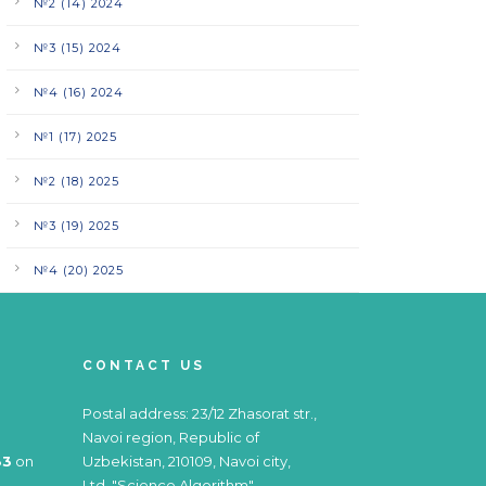
№2 (14) 2024
№3 (15) 2024
№4 (16) 2024
№1 (17) 2025
№2 (18) 2025
№3 (19) 2025
№4 (20) 2025
CONTACT US
Postal address: 23/12 Zhasorat str.,
Navoi region, Republic of
83
on
Uzbekistan, 210109, Navoi city,
Ltd. "Science Algorithm"