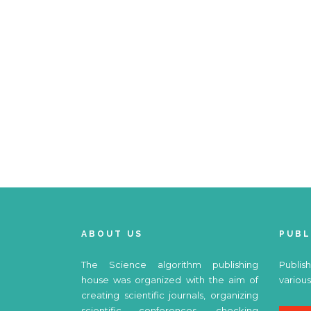
ABOUT US
PUBL
The Science algorithm publishing
Publish
house was organized with the aim of
various
creating scientific journals, organizing
scientific conferences, checking