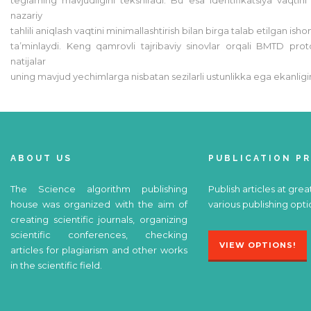
nazariy
tahlili aniqlash vaqtini minimallashtirish bilan birga talab etilgan ish
ta’minlaydi. Keng qamrovli tajribaviy sinovlar orqali BMTD pro
natijalar
uning mavjud yechimlarga nisbatan sezilarli ustunlikka ega ekanligin
ABOUT US
PUBLICATION P
The Science algorithm publishing
Publish articles at grea
house was organized with the aim of
various publishing opti
creating scientific journals, organizing
scientific conferences, checking
VIEW OPTIONS!
articles for plagiarism and other works
in the scientific field.