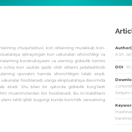
Artic
arining chuqurlashuvi, kon ishlarining murakkab kon-
Author(
pluatatsiya qilinayotgan kon uskunalari ishonchliligi va
A.Sh., Is
alarining konstruksiyasini va ularning gidravlik tizimini
DOI
10.
i ochiq kon usulida qazib olish ishlarini jadallashtirish
larning quvvatini hamda ishonchliligini talab etadi.
Downl
 uskunalar hisoblanadi, ularga ekspluatatsiya davomida
content/
b etadi. Shu bilan bir qatorda gidravlik burg’ilash
Jurayev-
him muammolardan biri hisoblanadi. Bu to’xtalishlarni
 ularni tahlil qilish bugungi kunda konchilik sanoatining
Keywo
mashinas
transmis