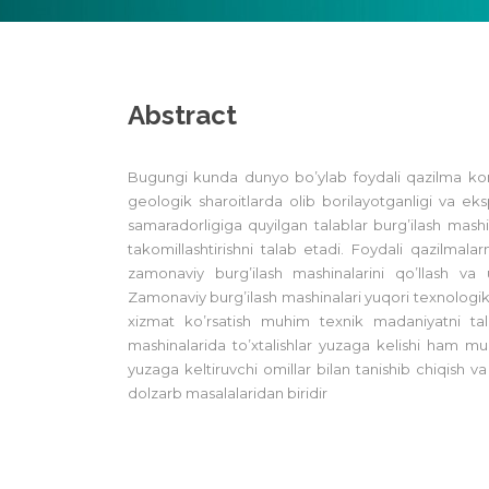
Abstract
Bugungi kunda dunyo bo’ylab foydali qazilma konl
geologik sharoitlarda olib borilayotganligi va eks
samaradorligiga quyilgan talablar burg’ilash mashin
takomillashtirishni talab etadi. Foydali qazilmalarn
zamonaviy burg’ilash mashinalarini qo’llash va u
Zamonaviy burg’ilash mashinalari yuqori texnologik
xizmat ko’rsatish muhim texnik madaniyatni tala
mashinalarida to’xtalishlar yuzaga kelishi ham mu
yuzaga keltiruvchi omillar bilan tanishib chiqish va
dolzarb masalalaridan biridir