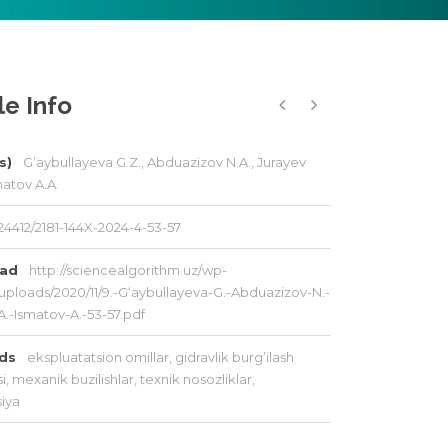
le Info
s)
G’aybullayeva G.Z., Abduazizov N.A., Jurayev
matov A.A.
24412/2181-144X-2024-4-53-57
oad
http://sciencealgorithm.uz/wp-
uploads/2020/11/9.-G‘aybullayeva-G.-Abduazizov-N.-
A.-Ismatov-A.-53-57.pdf
rds
ekspluatatsion omillar
,
gidravlik burg’ilash
i
,
mexanik buzilishlar
,
texnik nosozliklar
,
siya