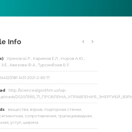
le Info
s)
Уринов Ш.Р., Каримов Ё.Л., Норов А.Ю.,
З.Ё., Авезова Ф.А., Турсинбоев Б.Ў.
24412/2181-1431-2021-2-65-71
oad
http://sciencealgorithm.uz/wp-
t/uploads/2020/11/65_71_ПРОБЛЕМА_УПРАВЛЕНИЯ_ЭНЕРГИЕЙ_
rds
вещества
,
взрыв
,
подпорная стенки
,
сегментная
,
сопротивления
,
трапециевидная
,
ьная
,
уступ
,
ширина