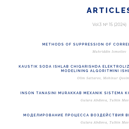
ARTICLE
Vol.3 № 15 (2024)
METHODS OF SUPPRESSION OF CORRE
Muhriddin Ismoilov
KAUSTIK SODA ISHLAB CHIQARISHDA ELEKTROLI
MODELINING ALGORITMINI ISH
Olim Sattarov, Mohinur Qosi
INSON TANASINI MURAKKAB MEXANIK SISTEMA K
Gulara Abdieva, Tulkin Ma
МОДЕЛИРОВАНИЕ ПРОЦЕССА ВОЗДЕЙСТВИЯ В
Gulara Abdieva, Tulkin Ma