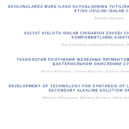
SKVAJINALARDA BURGʻILASH SUYUQLIGINING YUTILISH
ETISH USULINI ISHLAB 
Rustam Djurayev
SULFAT KISLOTA ISHLAB CHIQARISH ZAVODI 
KOMPONENTLARNI AJRATI
Sharif Ostonov, Abdurashid Hasanov, B
ТЕХНОЛОГИЯ ПОЛУЧЕНИЯ ЖЕЛЕЗНЫХ ПИГМЕНТОВ
БАКТЕРИАЛЬНОМ ОКИСЛЕНИИ С
Муниса Юлдошева, Санъат Шарипов, Дурдона Эшма
DEVELOPMENT OF TECHNOLOGY FOR SYNTHESIS OF L
SECONDARY ALKALINE SOLUTION O
Mohinur Khusanova, Mahmud Karimov, Ilhom Jur