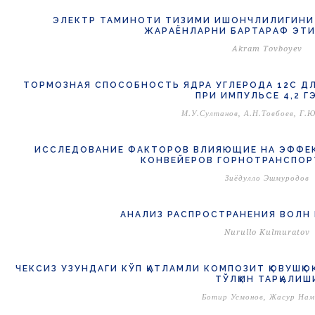
ЭЛЕКТP ТАМИНОТИ ТИЗИМИ ИШОНЧЛИЛИГИНИ
ЖАPАЁНЛАPНИ БАPТАPАФ ЭТ
Akram Tovboyev
ТОРМОЗНАЯ СПОСОБНОСТЬ ЯДРА УГЛЕРОДА 12С ДЛ
ПРИ ИМПУЛЬСЕ 4,2 Г
М.У.Султанов, А.Н.Товбоев, Г.
ИССЛЕДОВАНИЕ ФАКТОРОВ ВЛИЯЮЩИЕ НА ЭФФЕ
КОНВЕЙЕРОВ ГОРНОТРАНСПОР
Зиёдулло Эшмуродов
АНАЛИЗ РАСПРОСТРАНЕНИЯ ВОЛН 
Nurullo Kulmuratov
ЧЕКСИЗ УЗУНДАГИ КЎП ҚАТЛАМЛИ КОМПОЗИТ ҚОВУШҚ
ТЎЛҚИН ТАРҚАЛИШ
Ботир Усмонов, Жасур Нам