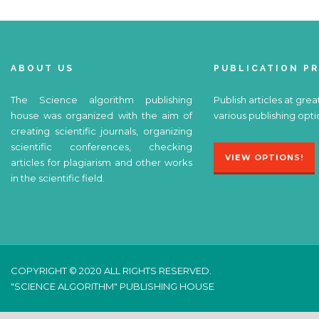
ABOUT US
PUBLICATION P
The Science algorithm publishing
Publish articles at grea
house was organized with the aim of
various publishing opti
creating scientific journals, organizing
scientific conferences, checking
VIEW OPTIONS!
articles for plagiarism and other works
in the scientific field.
COPYRIGHT © 2020 ALL RIGHTS RESERVED.
"SCIENCE ALGORITHM" PUBLISHING HOUSE