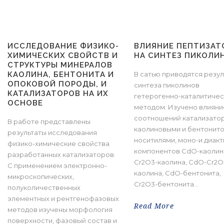
ИССЛЕДОВАНИЕ ФИЗИКО-
ВЛИЯНИЕ ПЕПТИЗАТ
ХИМИЧЕСКИХ СВОЙСТВ И
НА СИНТЕЗ ПИКОЛИ
СТРУКТУРЫ МИНЕРАЛОВ
КАОЛИНА, БЕНТОНИТА И
В сатью приводятся резу
ОПОКОВОЙ ПОРОДЫ, И
синтеза пиколинов
КАТАЛИЗАТОРОВ НА ИХ
гетерогенно-каталитиче
ОСНОВЕ
методом. Изучено влияни
соотношений катализато
В работе представлены
каолиновыми и бентонит
результаты исследования
носитилями, моно-и диак
физико-химические свойства
компонентов CdO-каолин
разработанных катализаторов.
Cr2O3-каолина, CdO-Cr2O
C применением электронно-
каолина, CdO-бентонита,
микроскопических,
Cr2O3-бентонита...
полуколичественных
элементных и рентгенофазовых
Read More
методов изучены морфология
поверхности, фазовый состав и