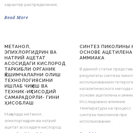
характер распределения...
Read More
МЕТАНОЛ,
СИНТЕЗ ПИКОЛИНЫ 
ЭПИХЛОРГИДРИН ВА
ОСНОВЕ АЦЕТИЛЕНА
НАТРИЙ АЦЕТАТ
АММИАКА
АСОСИДАГИ КИСЛОРОД
ТАРКИБЛИ ОРГАНИК
В данной статье предста
ҚЎШИМЧАЛАРНИ ОЛИШ
результаты синтеза пикол
ТЕХНОЛОГИЯСИНИ
использованием гетерог
ИШЛАБ ЧИҚИШ ВА
каталитического метода 
ТЕХНИК-ИҚТИСОДИЙ
основе ацетилена и амми
САМАРАДОРЛИ- ГИНИ
Исследовано влияние
ҲИСОБЛАШ
температуры на процесс
Мақолада метанол,
синтеза пиколинов при
эпихлоргидрин ва натрий
использовании...
ацетат асосидаги кислород