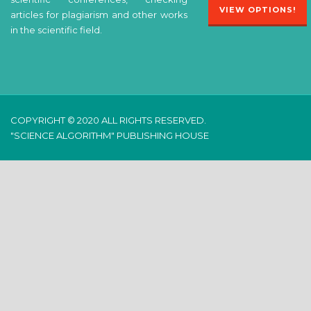
VIEW OPTIONS!
articles for plagiarism and other works
in the scientific field.
COPYRIGHT © 2020 ALL RIGHTS RESERVED.
"SCIENCE ALGORITHM" PUBLISHING HOUSE