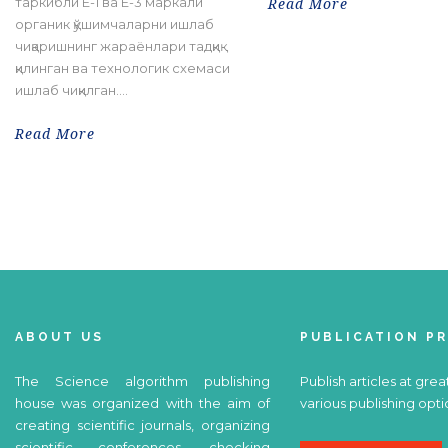
таркибли Е-1 ва Е-3 маркали
Read More
органик қўшимчаларни ишлаб
чиқаришнинг жараёнлари тадқиқ
қилинган ва технологик схемаси
ишлаб чиқилган....
Read More
ABOUT US
PUBLICATION P
The Science algorithm publishing
Publish articles at grea
house was organized with the aim of
various publishing opti
creating scientific journals, organizing
scientific conferences, checking